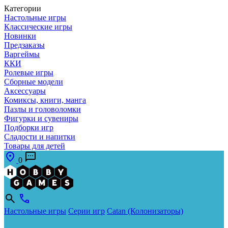
Категории
Настольные игры
Классические игры
Новинки
Предзаказы
Варгеймы
ККИ
Ролевые игры
Сборные модели
Аксессуары
Комиксы, книги, манга
Пазлы и головоломки
Фигурки и сувениры
Подборки игр
Сладости и напитки
Товары для детей
0
Настольные игры
Серии игр
Catan (Колонизаторы)