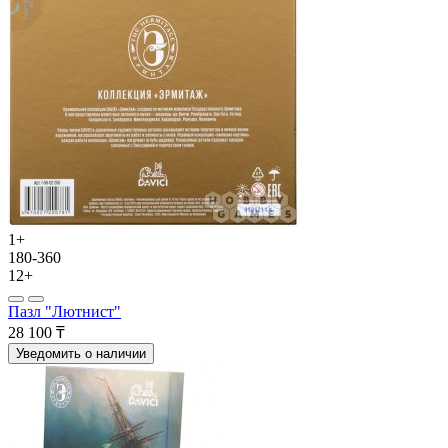
1+
180-360
12+
Пазл "Лютнист"
28 100 ₸
Уведомить о наличии