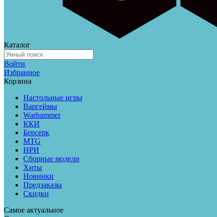
Каталог
Войти
Избранное
Корзина
Настольные игры
Варгеймы
Warhammer
ККИ
Берсерк
MTG
НРИ
Сборные модели
Хиты
Новинки
Предзаказы
Скидки
Самое актуальное