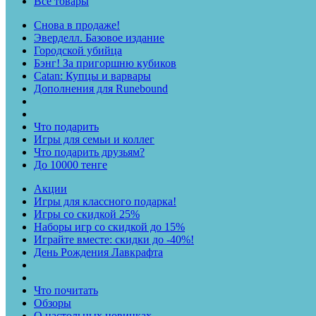
Все товары
Снова в продаже!
Эверделл. Базовое издание
Городской убийца
Бэнг! За пригоршню кубиков
Catan: Купцы и варвары
Дополнения для Runebound
Что подарить
Игры для семьи и коллег
Что подарить друзьям?
До 10000 тенге
Акции
Игры для классного подарка!
Игры со скидкой 25%
Наборы игр со скидкой до 15%
Играйте вместе: скидки до -40%!
День Рождения Лавкрафта
Что почитать
Обзоры
О настольных новинках