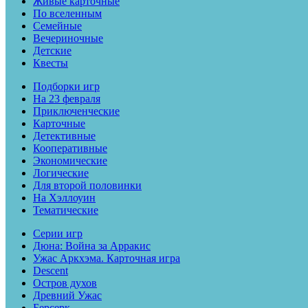
Живые карточные
По вселенным
Семейные
Вечериночные
Детские
Квесты
Подборки игр
На 23 февраля
Приключенческие
Карточные
Детективные
Кооперативные
Экономические
Логические
Для второй половинки
На Хэллоуин
Тематические
Серии игр
Дюна: Война за Арракис
Ужас Аркхэма. Карточная игра
Descent
Остров духов
Древний Ужас
Берсерк