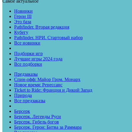
Самое актуальное
Новинки
Герои III
Это база
Pathfinder. Вторая редакция
Кубегу
Pathfinder. НРИ. Стартовый набор
Все новинки
Подборки игр
Лучшие игры 2024 года
Все подборки
Предзаказы
Спин-офф: Майор Гром. Монарх
Новое время: Ренессанс
Ticket to Ride: Франция и Дикий Запад
Природа
Все предзаказы
Берсерк
Берсерк. Легенды Руси
Берсерк. Гибель богов
Берсерк. Герои: Битва за Раммара