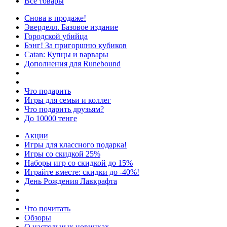
Все товары
Снова в продаже!
Эверделл. Базовое издание
Городской убийца
Бэнг! За пригоршню кубиков
Catan: Купцы и варвары
Дополнения для Runebound
Что подарить
Игры для семьи и коллег
Что подарить друзьям?
До 10000 тенге
Акции
Игры для классного подарка!
Игры со скидкой 25%
Наборы игр со скидкой до 15%
Играйте вместе: скидки до -40%!
День Рождения Лавкрафта
Что почитать
Обзоры
О настольных новинках