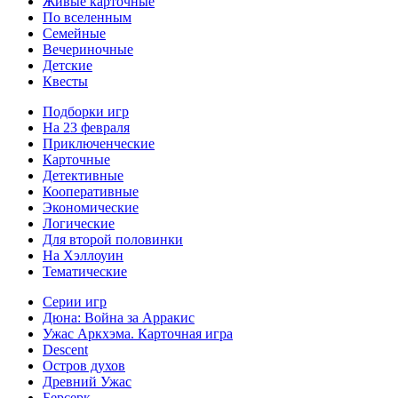
Живые карточные
По вселенным
Семейные
Вечериночные
Детские
Квесты
Подборки игр
На 23 февраля
Приключенческие
Карточные
Детективные
Кооперативные
Экономические
Логические
Для второй половинки
На Хэллоуин
Тематические
Серии игр
Дюна: Война за Арракис
Ужас Аркхэма. Карточная игра
Descent
Остров духов
Древний Ужас
Берсерк