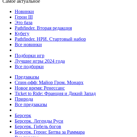
Самое актуальное
Новинки
Герои III
Это база
Pathfinder. Вторая редакция
Кубегу
Pathfinder. НРИ. Стартовый набор
Все новинки
Подборки игр
Лучшие игры 2024 года
Все подборки
Предзаказы
Спин-офф: Майор Гром. Монарх
Новое время: Ренессанс
Ticket to Ride: Франция и Дикий Запад
Природа
Все предзаказы
Берсерк
Берсерк. Легенды Руси
Берсерк. Гибель богов
Берсерк. Герои: Битва за Раммара