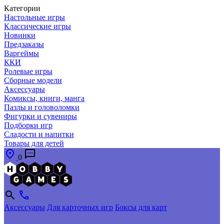
Категории
Настольные игры
Классические игры
Новинки
Предзаказы
Варгеймы
ККИ
Ролевые игры
Сборные модели
Аксессуары
Комиксы, книги, манга
Пазлы и головоломки
Фигурки и сувениры
Подборки игр
Сладости и напитки
Товары для детей
0
Аксессуары
Для карточных игр
Боксы для карт