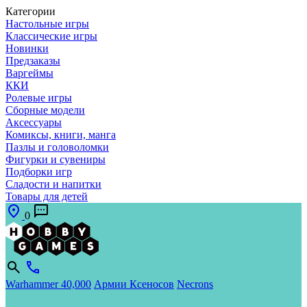
Категории
Настольные игры
Классические игры
Новинки
Предзаказы
Варгеймы
ККИ
Ролевые игры
Сборные модели
Аксессуары
Комиксы, книги, манга
Пазлы и головоломки
Фигурки и сувениры
Подборки игр
Сладости и напитки
Товары для детей
0
Warhammer 40,000
Армии Ксеносов
Necrons