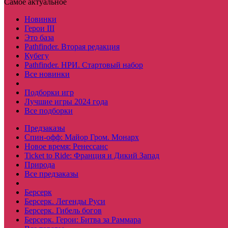
Самое актуальное
Новинки
Герои III
Это база
Pathfinder. Вторая редакция
Кубегу
Pathfinder. НРИ. Стартовый набор
Все новинки
Подборки игр
Лучшие игры 2024 года
Все подборки
Предзаказы
Спин-офф: Майор Гром. Монарх
Новое время: Ренессанс
Ticket to Ride: Франция и Дикий Запад
Природа
Все предзаказы
Берсерк
Берсерк. Легенды Руси
Берсерк. Гибель богов
Берсерк. Герои: Битва за Раммара