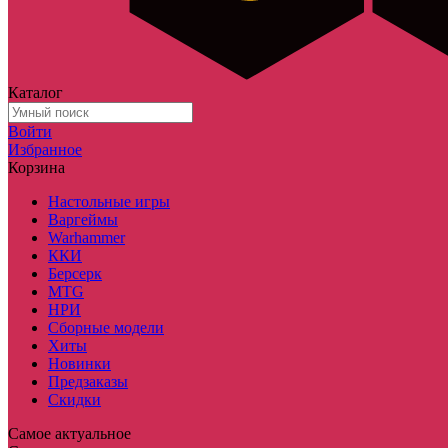
Каталог
Войти
Избранное
Корзина
Настольные игры
Варгеймы
Warhammer
ККИ
Берсерк
MTG
НРИ
Сборные модели
Хиты
Новинки
Предзаказы
Скидки
Самое актуальное