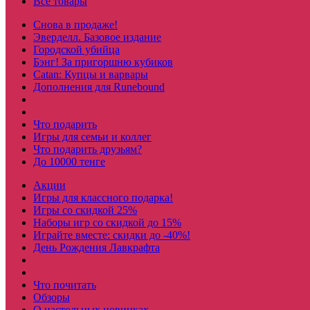
Все товары
Снова в продаже!
Эверделл. Базовое издание
Городской убийца
Бэнг! За пригоршню кубиков
Catan: Купцы и варвары
Дополнения для Runebound
Что подарить
Игры для семьи и коллег
Что подарить друзьям?
До 10000 тенге
Акции
Игры для классного подарка!
Игры со скидкой 25%
Наборы игр со скидкой до 15%
Играйте вместе: скидки до -40%!
День Рождения Лавкрафта
Что почитать
Обзоры
О настольных новинках