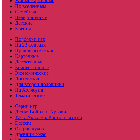
Живые карточные
По вселенным
Семейные
Вечериночные
Детские
Квесты
Подборки игр
На 23 февраля
Приключенческие
Карточные
Детективные
Кооперативные
Экономические
Логические
Для второй половинки
На Хэллоуин
Тематические
Серии игр
Дюна: Война за Арракис
Ужас Аркхэма. Карточная игра
Descent
Остров духов
Древний Ужас
Берсерк