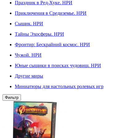
Праздник в Ред-Хуке. НРИ
Приключения в Средиземье. НРИ
Сыщик. НРИ
Тайны Эхосферы. НРИ
Фронтир: Бескрайний космос. НРИ
Чужой. НРИ
Юные сыщики в поисках чудовищ. НРИ
Другие миры
Миниатюры для настольных ролевых игр
Фильтр