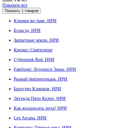
Показать все
Показать
1
товаров
Клинки во тьме. НРИ
Блэксэд. НРИ
Запретные земли. НРИ
Кризис: Святилище
Сyberpunk Red. НРИ
Fateforge: Летописи Эаны. НРИ
Рыжий библиотекарь. НРИ
Братство Клинков. НРИ
Легенда Пяти Колец. НРИ
Как воскресить лича? НРИ
Lex Arcana. НРИ
Вампиры: Тёмные века. НРИ