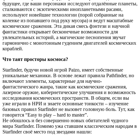
будущее, где ваши персонажи исследуют отдалённые планеты,
сталкиваются с экзотическими инопланетными расами,
используют новейшие технологии (порой собранные на
коленке из попавшего под руку мусора) и ведут масштабные
космические сражения. Эта дикая смесь фэнтези и научной
фантастики открывает бесконечные возможности для
увлекательных историй, а магические песнопения звучат
гармонично с монотонным гудением двигателей космических
кораблей.
Что таят просторы космоса?
Starfinder, будучи новой игрой Paizo, имеет собственные
уникальные механики. В основе лежат правила Pathfinder, но
включают элементы, характерные для научно-
фантастического жанра, такие как космические сражения,
лазерное оружие, кибернетические улучшения и возможность
исследования космических пространств. В общем, если вы
уже играли в НРИ и знаете основные тонкости – изучение
базовых правил Starfinder не вызовет головную боль. Тут, как
говорится “Easy to play – hard to master”.
Не обошлось и без совершенно новых обитателей чудного
мира Starfinder. Помимо ужа ставшим классическим народам в
Starfinder своё место под звездами нашли: