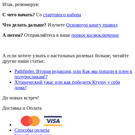
Итак, резюмируя:
С чего начать?
Со
стартового набора
Что делать дальше?
Изучите
Основную книгу правил
А потом?
Отправляйтесь в ваше
первое космоключение
А если хотите узнать о настольных ролевых больше, читайте
другие наши статьи:
Pathfinder. Вторая редакция, или Как мы попали в плен к
полуросликам!?
Хтонический ужас или как победить Ктулху у себя
дома?
До новых встреч!
Доставка и Оплата
Способы оплаты