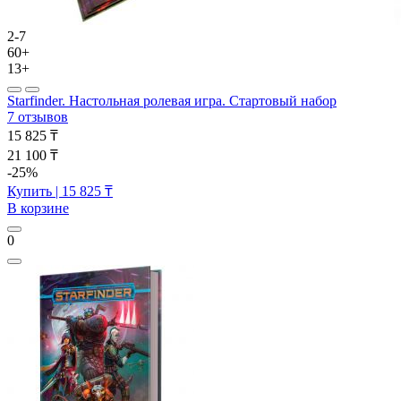
2-7
60+
13+
Starfinder. Настольная ролевая игра. Стартовый набор
7 отзывов
15 825 ₸
21 100 ₸
-25%
Купить
| 15 825 ₸
В корзине
0