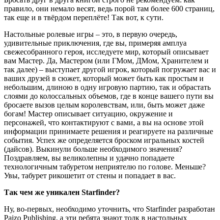
правило, они немало весят, ведь порой там более 600 страниц,
так еще и в твёрдом переплёте! Так вот, к сути.
Настольные ролевые игры – это, в первую очередь,
удивительные приключения, где вы, примеряя амплуа
свежесобранного героя, исследуете мир, который описывает
вам Мастер. Да, Мастером (или ГМом, ДМом, Хранителем и
так далее) – выступает другой игрок, который погружает вас и
ваших друзей в сюжет, который может быть как простым и
небольшим, длиною в одну игровую партию, так и обрастать
слоями до колоссальных объемов, где в конце вашего пути вы
бросаете вызов целым королевствам, или, быть может даже
богам! Мастер описывает ситуацию, окружение и
персонажей, что контактируют с вами, а вы на основе этой
информации принимаете решения и реагируете на различные
события. Успех же определяется броском игральных костей
(дайсов). Выкинули больше необходимого значения?
Поздравляем, вы великолепны и удачно попадаете
технологичным табуретом неприятелю по голове. Меньше?
Увы, табурет рикошетит от стены и попадает в вас.
Так чем же уникален Starfinder?
Ну, во-первых, необходимо уточнить, что Starfinder разработан
Paizo Publishing, а эти ребята знают толк в настольных