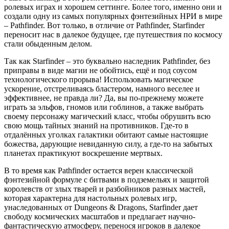
ролевых играх и хорошем сеттинге. Более того, именно они и
создали одну из самых популярных фэнтезийных НРИ в мире
– Pathfinder. Вот только, в отличие от Pathfinder, Starfinder
переносит нас в далекое будущее, где путешествия по космосу
стали обыденным делом.
Так как Starfinder – это буквально наследник Pathfinder, без
приправы в виде магии не обойтись, ещё и под соусом
технологического прорыва! Использовать магическое
ускорение, отстреливаясь бластером, намного веселее и
эффективнее, не правда ли? Да, вы по-прежнему можете
играть за эльфов, гномов или гоблинов, а также выбрать
своему персонажу магический класс, чтобы обрушить всю
свою мощь тайных знаний на противников. Где-то в
отдалённых уголках галактики обитают самые настоящие
божества, дарующие невиданную силу, а где-то на забытых
планетах практикуют воскрешение мертвых.
В то время как Pathfinder остается верен классической
фэнтезийной формуле с битвами в подземельях и защитой
королевств от злых тварей и разбойников разных мастей,
которая характерна для настольных ролевых игр,
унаследованных от Dungeons & Dragons, Starfinder дает
свободу космических масштабов и предлагает научно-
фантастическую атмосферу, перенося игроков в далекое