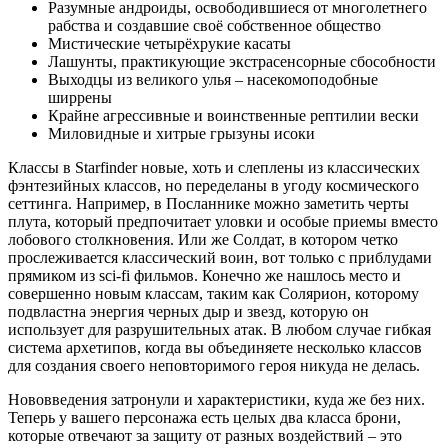
Разумные андроиды, освободившиеся от многолетнего
рабства и создавшие своё собственное общество
Мистические четырёхрукие касаты
Лашунты, практикующие экстрасенсорные сбособности
Выходцы из великого улья – насекомоподобные
ширрены
Крайне агрессивные и воинственные рептилии вески
Миловидные и хитрые грызуны исоки
Классы в Starfinder новые, хоть и слеплены из классических
фэнтезийных классов, но переделаны в угоду космического
сеттинга. Например, в Посланнике можно заметить черты
плута, который предпочитает уловки и особые приемы вместо
лобового столкновения. Или же Солдат, в котором четко
прослеживается классический воин, вот только с приблудами
прямиком из sci-fi фильмов. Конечно же нашлось место и
совершенно новым классам, таким как Солярион, которому
подвластна энергия черных дыр и звезд, которую он
использует для разрушительных атак. В любом случае гибкая
система архетипов, когда вы объединяете несколько классов
для создания своего неповторимого героя никуда не делась.
Нововведения затронули и характеристики, куда же без них.
Теперь у вашего персонажа есть целых два класса брони,
которые отвечают за защиту от разных воздействий – это