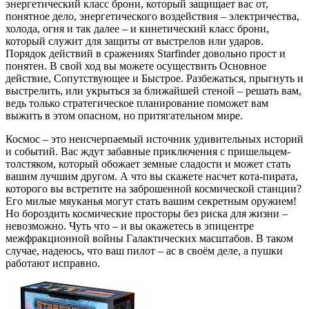
энергетический класс брони, который защищает вас от,
понятное дело, энергетического воздействия – электричества,
холода, огня и так далее – и кинетический класс брони,
который служит для защиты от выстрелов или ударов.
Порядок действий в сражениях Starfinder довольно прост и
понятен. В свой ход вы можете осуществить Основное
действие, Сопутствующее и Быстрое. Разбежаться, прыгнуть и
выстрелить, или укрыться за ближайшей стеной – решать вам,
ведь только стратегическое планирование поможет вам
выжить в этом опасном, но притягательном мире.
Космос – это неисчерпаемый источник удивительных историй
и событий. Вас ждут забавные приключения с пришельцем-
толстяком, который обожает земные сладости и может стать
вашим лучшим другом. А что вы скажете насчет кота-пирата,
которого вы встретите на заброшенной космической станции?
Его милые мяуканья могут стать вашим секретным оружием!
Но бороздить космические просторы без риска для жизни –
невозможно. Чуть что – и вы окажетесь в эпицентре
межфракционной войны Галактических масштабов. В таком
случае, надеюсь, что ваш пилот – ас в своём деле, а пушки
работают исправно.