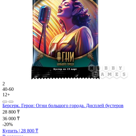
2
40-60
12+
Берсерк. Герои: Огни большого города. Дисплей бустеров
28 800 ₸
36 000 ₸
-20%
Купить
| 28 800 ₸