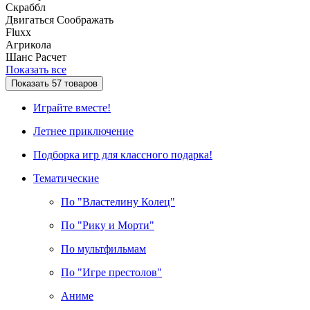
Скраббл
Двигаться
Соображать
Fluxx
Агрикола
Шанс
Расчет
Показать все
Показать
57
товаров
Играйте вместе!
Летнее приключение
Подборка игр для классного подарка!
Тематические
По "Властелину Колец"
По "Рику и Морти"
По мультфильмам
По "Игре престолов"
Аниме