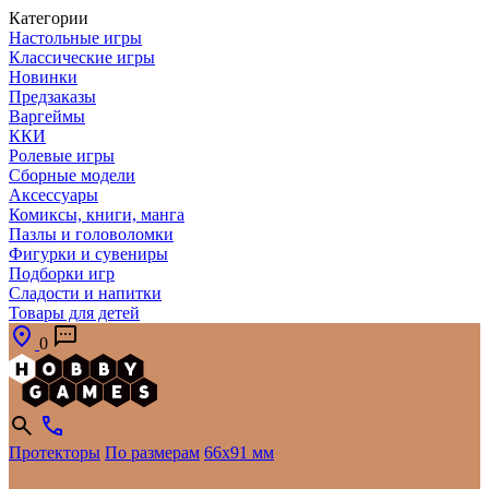
Категории
Настольные игры
Классические игры
Новинки
Предзаказы
Варгеймы
ККИ
Ролевые игры
Сборные модели
Аксессуары
Комиксы, книги, манга
Пазлы и головоломки
Фигурки и сувениры
Подборки игр
Сладости и напитки
Товары для детей
0
Протекторы
По размерам
66x91 мм