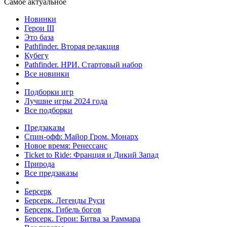
Самое актуальное
Новинки
Герои III
Это база
Pathfinder. Вторая редакция
Кубегу
Pathfinder. НРИ. Стартовый набор
Все новинки
Подборки игр
Лучшие игры 2024 года
Все подборки
Предзаказы
Спин-офф: Майор Гром. Монарх
Новое время: Ренессанс
Ticket to Ride: Франция и Дикий Запад
Природа
Все предзаказы
Берсерк
Берсерк. Легенды Руси
Берсерк. Гибель богов
Берсерк. Герои: Битва за Раммара