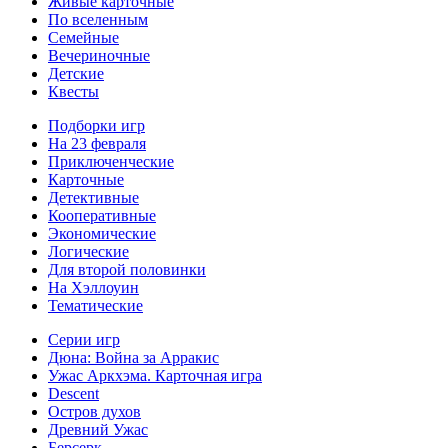
Живые карточные
По вселенным
Семейные
Вечериночные
Детские
Квесты
Подборки игр
На 23 февраля
Приключенческие
Карточные
Детективные
Кооперативные
Экономические
Логические
Для второй половинки
На Хэллоуин
Тематические
Серии игр
Дюна: Война за Арракис
Ужас Аркхэма. Карточная игра
Descent
Остров духов
Древний Ужас
Берсерк