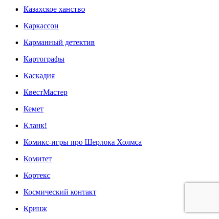
Казахское ханство
Каркассон
Карманный детектив
Картографы
Каскадия
КвестМастер
Кемет
Кланк!
Комикс-игры про Шерлока Холмса
Комитет
Кортекс
Космический контакт
Кринж