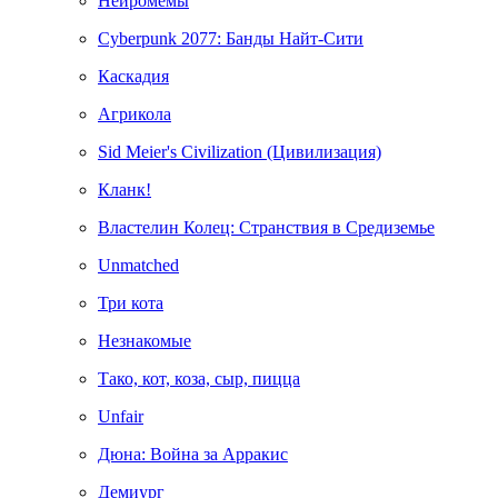
Нейромемы
Cyberpunk 2077: Банды Найт-Сити
Каскадия
Агрикола
Sid Meier's Civilization (Цивилизация)
Кланк!
Властелин Колец: Странствия в Средиземье
Unmatched
Три кота
Незнакомые
Тако, кот, коза, сыр, пицца
Unfair
Дюна: Война за Арракис
Демиург