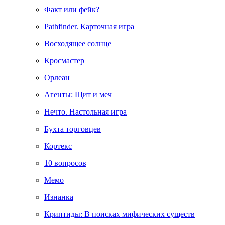
Факт или фейк?
Pathfinder. Карточная игра
Восходящее солнце
Кросмастер
Орлеан
Агенты: Щит и меч
Нечто. Настольная игра
Бухта торговцев
Кортекс
10 вопросов
Мемо
Изнанка
Криптиды: В поисках мифических существ