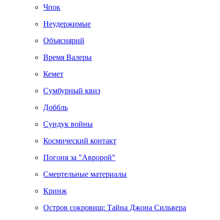
Чпок
Неудержимые
Объяснярий
Время Валеры
Кемет
Сумбурный квиз
Доббль
Сундук войны
Космический контакт
Погоня за "Авророй"
Смертельные материалы
Кринж
Остров сокровищ: Тайна Джона Сильвера