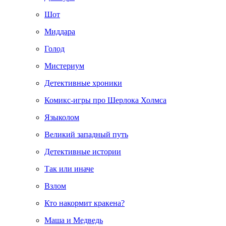
Шот
Миддара
Голод
Мистериум
Детективные хроники
Комикс-игры про Шерлока Холмса
Языколом
Великий западный путь
Детективные истории
Так или иначе
Взлом
Кто накормит кракена?
Маша и Медведь