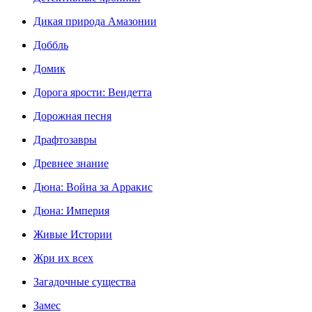
Дикая природа Амазонии
Доббль
Домик
Дорога ярости: Вендетта
Дорожная песня
Драфтозавры
Древнее знание
Дюна: Война за Арракис
Дюна: Империя
Живые Истории
Жри их всех
Загадочные существа
Замес