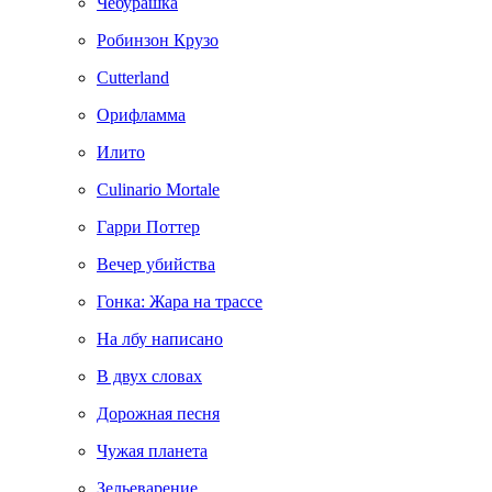
Чебурашка
Робинзон Крузо
Cutterland
Орифламма
Илито
Culinario Mortale
Гарри Поттер
Вечер убийства
Гонка: Жара на трассе
На лбу написано
В двух словах
Дорожная песня
Чужая планета
Зельеварение