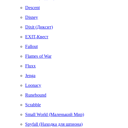
Descent
Disney
Dixit (Диксит)
EXIT-Квест
Fallout
Flames of War
Fluxx
Jenga
Loonacy
Runebound
Scrabble
Small World (Маленький Мир)
Spyfall (Находка для шпиона)