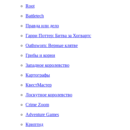
Root
Battletech
Правда или дело
Гарри Поттер: Битва за Хогвартс
Oathsworn: Верные клятве
Грибы и корни
Западное королевство
Картографы
КвестМастер
Лоскутное королевство
Crime Zoom
Adventure Games
Криптид