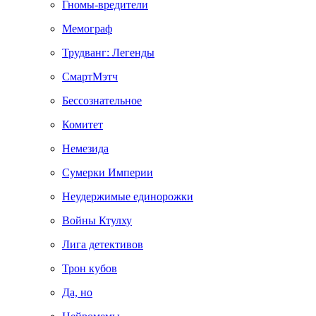
Гномы-вредители
Мемограф
Трудванг: Легенды
СмартМэтч
Бессознательное
Комитет
Немезида
Сумерки Империи
Неудержимые единорожки
Войны Ктулху
Лига детективов
Трон кубов
Да, но