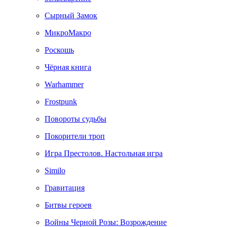
Сырный Замок
МикроМакро
Роскошь
Чёрная книга
Warhammer
Frostpunk
Повороты судьбы
Покорители троп
Игра Престолов. Настольная игра
Similo
Гравитация
Битвы героев
Войны Черной Розы: Возрождение