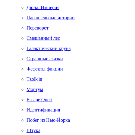
Дюна: Империя
Параллельные истории
Переворот
Смешанный лес
Галактический круиз
Страшные сказки
Фефекты фикции
Tzolk'in
Мортум
Escape Quest
Идентификация
Побег из Нью-Йорка
Штука