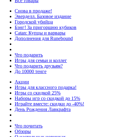
Все товары
Снова в продаже!
Эверделл. Базовое издание
Городской убийца
Бэнг! За пригоршню кубиков
Catan: Купцы и варвары
Дополнения для Runebound
Что подарить
Игры для семьи и коллег
Что подарить друзьям?
До 10000 тенге
Акции
Игры для классного подарка!
Игры со скидкой 25%
Наборы игр со скидкой до 15%
Играйте вместе: скидки до -40%!
День Рождения Лавкрафта
Что почитать
Обзоры
О настольных новинках