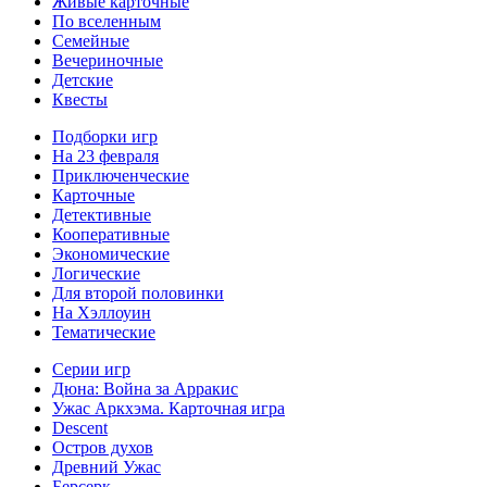
Живые карточные
По вселенным
Семейные
Вечериночные
Детские
Квесты
Подборки игр
На 23 февраля
Приключенческие
Карточные
Детективные
Кооперативные
Экономические
Логические
Для второй половинки
На Хэллоуин
Тематические
Серии игр
Дюна: Война за Арракис
Ужас Аркхэма. Карточная игра
Descent
Остров духов
Древний Ужас
Берсерк