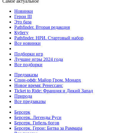
Самое актуальное
Новинки
Герои III
Это база
Pathfinder. Вторая редакция
Кубегу
Pathfinder. НРИ. Стартовый набор
Все новинки
Подборки игр
Лучшие игры 2024 года
Все подборки
Предзаказы
Спин-офф: Майор Гром. Монарх
Новое время: Ренессанс
Ticket to Ride: Франция и Дикий Запад
Природа
Все предзаказы
Берсерк
Берсерк. Легенды Руси
Берсерк. Гибель богов
Берсерк. Герои: Битва за Раммара