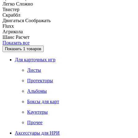
Легко
Сложно
Твистер
Скраббл
Двигаться
Соображать
Fluxx
Агрикола
Шанс
Расчет
Показать все
Показать
1
товаров
Для карточных игр
Листы
Протекторы
Альбомы
Боксы для карт
Каунтеры
Прочее
Аксессуары для НРИ