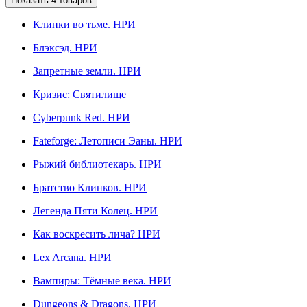
Показать
4
товаров
Клинки во тьме. НРИ
Блэксэд. НРИ
Запретные земли. НРИ
Кризис: Святилище
Сyberpunk Red. НРИ
Fateforge: Летописи Эаны. НРИ
Рыжий библиотекарь. НРИ
Братство Клинков. НРИ
Легенда Пяти Колец. НРИ
Как воскресить лича? НРИ
Lex Arcana. НРИ
Вампиры: Тёмные века. НРИ
Dungeons & Dragons. НРИ