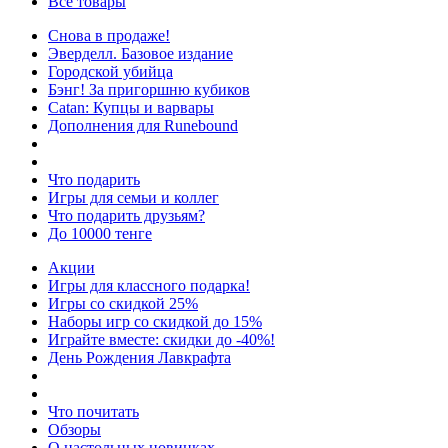
Все товары
Снова в продаже!
Эверделл. Базовое издание
Городской убийца
Бэнг! За пригоршню кубиков
Catan: Купцы и варвары
Дополнения для Runebound
Что подарить
Игры для семьи и коллег
Что подарить друзьям?
До 10000 тенге
Акции
Игры для классного подарка!
Игры со скидкой 25%
Наборы игр со скидкой до 15%
Играйте вместе: скидки до -40%!
День Рождения Лавкрафта
Что почитать
Обзоры
О настольных новинках