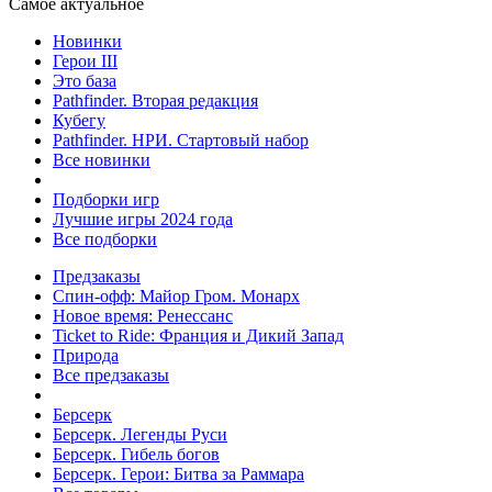
Самое актуальное
Новинки
Герои III
Это база
Pathfinder. Вторая редакция
Кубегу
Pathfinder. НРИ. Стартовый набор
Все новинки
Подборки игр
Лучшие игры 2024 года
Все подборки
Предзаказы
Спин-офф: Майор Гром. Монарх
Новое время: Ренессанс
Ticket to Ride: Франция и Дикий Запад
Природа
Все предзаказы
Берсерк
Берсерк. Легенды Руси
Берсерк. Гибель богов
Берсерк. Герои: Битва за Раммара