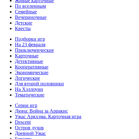
Живые карточные
По вселенным
Семейные
Вечериночные
Детские
Квесты
Подборки игр
На 23 февраля
Приключенческие
Карточные
Детективные
Кооперативные
Экономические
Логические
Для второй половинки
На Хэллоуин
Тематические
Серии игр
Дюна: Война за Арракис
Ужас Аркхэма. Карточная игра
Descent
Остров духов
Древний Ужас
Берсерк