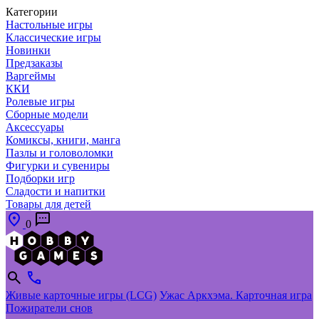
Категории
Настольные игры
Классические игры
Новинки
Предзаказы
Варгеймы
ККИ
Ролевые игры
Сборные модели
Аксессуары
Комиксы, книги, манга
Пазлы и головоломки
Фигурки и сувениры
Подборки игр
Сладости и напитки
Товары для детей
0
Живые карточные игры (LCG)
Ужас Аркхэма. Карточная игра
Пожиратели снов