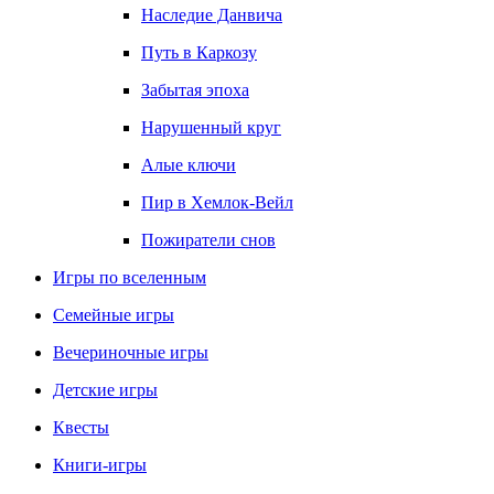
Наследие Данвича
Путь в Каркозу
Забытая эпоха
Нарушенный круг
Алые ключи
Пир в Хемлок-Вейл
Пожиратели снов
Игры по вселенным
Семейные игры
Вечериночные игры
Детские игры
Квесты
Книги-игры