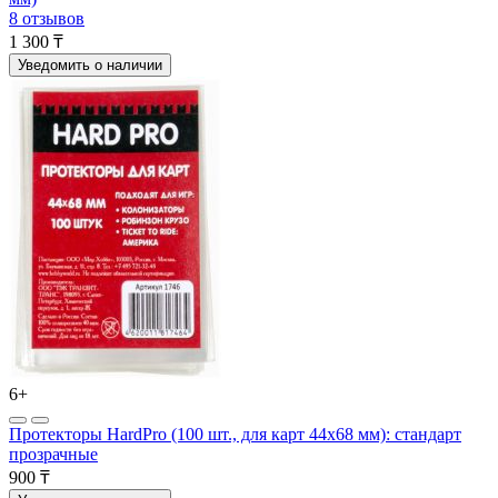
8 отзывов
1 300 ₸
Уведомить о наличии
6+
Протекторы HardPro (100 шт., для карт 44x68 мм): стандарт
прозрачные
900 ₸