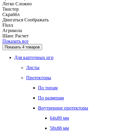
Легко
Сложно
Твистер
Скраббл
Двигаться
Соображать
Fluxx
Агрикола
Шанс
Расчет
Показать все
Показать
4
товаров
Для карточных игр
Листы
Протекторы
По типам
По размерам
Внутренние протекторы
64x89 мм
58x88 мм