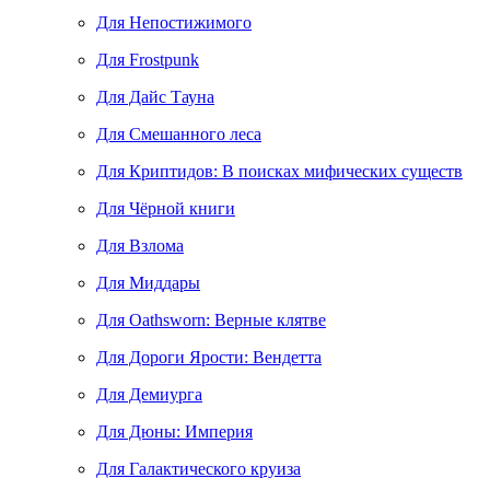
Для Непостижимого
Для Frostpunk
Для Дайс Тауна
Для Смешанного леса
Для Криптидов: В поисках мифических существ
Для Чёрной книги
Для Взлома
Для Миддары
Для Oathsworn: Верные клятве
Для Дороги Ярости: Вендетта
Для Демиурга
Для Дюны: Империя
Для Галактического круиза