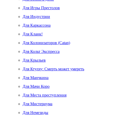
Для Игры Престолов
Для Индустрии
Для Каркассона
Для Кланк!
Для Колонизаторов (Catan)
Для Кольт Экспресса
Для Крыльев
Для Ктулху: Смерть может умереть
Для Манчкина
Для Мачи Коро
Для Места преступления
Для Мистериума
Для Немезиды