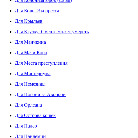
Для Колонизаторов (Catan)
Для Кольт Экспресса
Для Крыльев
Для Ктулху: Смерть может умереть
Для Манчкина
Для Мачи Коро
Для Места преступления
Для Мистериума
Для Немезиды
Для Погони за Авророй
Для Орлеана
Для Острова кошек
Для Палео
Для Пандемии