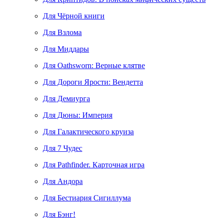
Для Чёрной книги
Для Взлома
Для Миддары
Для Oathsworn: Верные клятве
Для Дороги Ярости: Вендетта
Для Демиурга
Для Дюны: Империя
Для Галактического круиза
Для 7 Чудес
Для Pathfinder. Карточная игра
Для Андора
Для Бестиария Сигиллума
Для Бэнг!