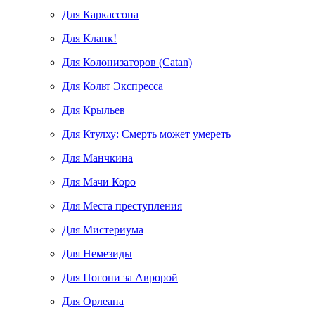
Для Каркассона
Для Кланк!
Для Колонизаторов (Catan)
Для Кольт Экспресса
Для Крыльев
Для Ктулху: Смерть может умереть
Для Манчкина
Для Мачи Коро
Для Места преступления
Для Мистериума
Для Немезиды
Для Погони за Авророй
Для Орлеана