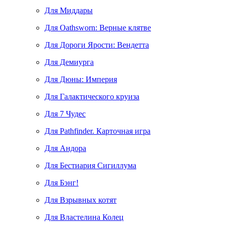
Для Миддары
Для Oathsworn: Верные клятве
Для Дороги Ярости: Вендетта
Для Демиурга
Для Дюны: Империя
Для Галактического круиза
Для 7 Чудес
Для Pathfinder. Карточная игра
Для Андора
Для Бестиария Сигиллума
Для Бэнг!
Для Взрывных котят
Для Властелина Колец