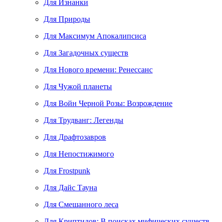
Для Изнанки
Для Природы
Для Максимум Апокалипсиса
Для Загадочных существ
Для Нового времени: Ренессанс
Для Чужой планеты
Для Войн Черной Розы: Возрождение
Для Трудванг: Легенды
Для Драфтозавров
Для Непостижимого
Для Frostpunk
Для Дайс Тауна
Для Смешанного леса
Для Криптидов: В поисках мифических существ