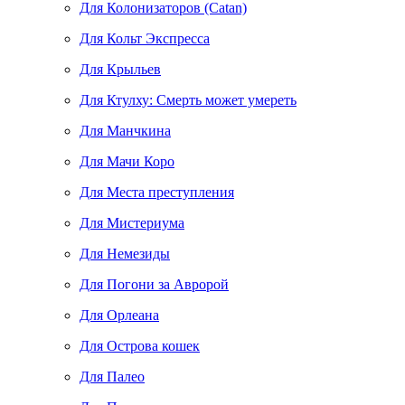
Для Колонизаторов (Catan)
Для Кольт Экспресса
Для Крыльев
Для Ктулху: Смерть может умереть
Для Манчкина
Для Мачи Коро
Для Места преступления
Для Мистериума
Для Немезиды
Для Погони за Авророй
Для Орлеана
Для Острова кошек
Для Палео