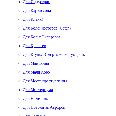
Для Индустрии
Для Каркассона
Для Кланк!
Для Колонизаторов (Catan)
Для Кольт Экспресса
Для Крыльев
Для Ктулху: Смерть может умереть
Для Манчкина
Для Мачи Коро
Для Места преступления
Для Мистериума
Для Немезиды
Для Погони за Авророй