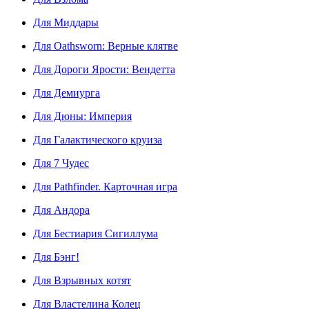
Для Миддары
Для Oathsworn: Верные клятве
Для Дороги Ярости: Вендетта
Для Демиурга
Для Дюны: Империя
Для Галактического круиза
Для 7 Чудес
Для Pathfinder. Карточная игра
Для Андора
Для Бестиария Сигиллума
Для Бэнг!
Для Взрывных котят
Для Властелина Колец