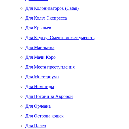
Для Колонизаторов (Catan)
Для Кольт Экспресса
Для Крыльев
Для Ктулху: Смерть может умереть
Для Манчкина
Для Мачи Коро
Для Места преступления
Для Мистериума
Для Немезиды
Для Погони за Авророй
Для Орлеана
Для Острова кошек
Для Палео