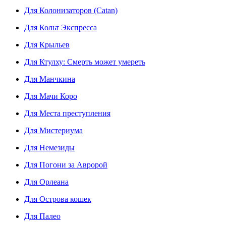
Для Колонизаторов (Catan)
Для Кольт Экспресса
Для Крыльев
Для Ктулху: Смерть может умереть
Для Манчкина
Для Мачи Коро
Для Места преступления
Для Мистериума
Для Немезиды
Для Погони за Авророй
Для Орлеана
Для Острова кошек
Для Палео