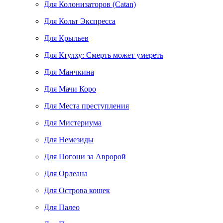
Для Колонизаторов (Catan)
Для Кольт Экспресса
Для Крыльев
Для Ктулху: Смерть может умереть
Для Манчкина
Для Мачи Коро
Для Места преступления
Для Мистериума
Для Немезиды
Для Погони за Авророй
Для Орлеана
Для Острова кошек
Для Палео