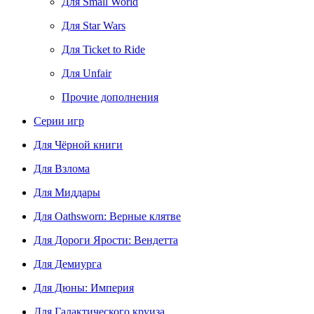
Для Small World
Для Star Wars
Для Ticket to Ride
Для Unfair
Прочие дополнения
Серии игр
Для Чёрной книги
Для Взлома
Для Миддары
Для Oathsworn: Верные клятве
Для Дороги Ярости: Вендетта
Для Демиурга
Для Дюны: Империя
Для Галактического круиза