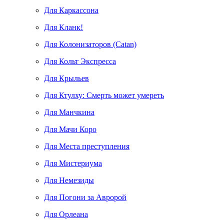
Для Каркассона
Для Кланк!
Для Колонизаторов (Catan)
Для Кольт Экспресса
Для Крыльев
Для Ктулху: Смерть может умереть
Для Манчкина
Для Мачи Коро
Для Места преступления
Для Мистериума
Для Немезиды
Для Погони за Авророй
Для Орлеана