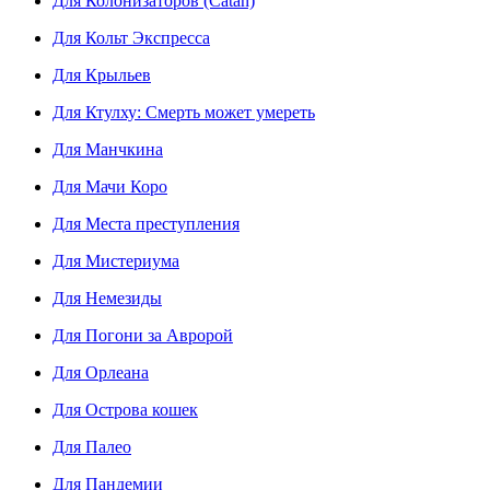
Для Колонизаторов (Catan)
Для Кольт Экспресса
Для Крыльев
Для Ктулху: Смерть может умереть
Для Манчкина
Для Мачи Коро
Для Места преступления
Для Мистериума
Для Немезиды
Для Погони за Авророй
Для Орлеана
Для Острова кошек
Для Палео
Для Пандемии