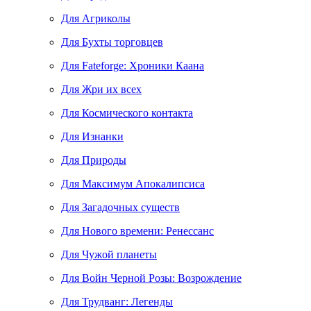
Для Агриколы
Для Бухты торговцев
Для Fateforge: Хроники Каана
Для Жри их всех
Для Космического контакта
Для Изнанки
Для Природы
Для Максимум Апокалипсиса
Для Загадочных существ
Для Нового времени: Ренессанс
Для Чужой планеты
Для Войн Черной Розы: Возрождение
Для Трудванг: Легенды