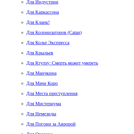
Для Индустрии
Для Каркассона
Для Кланк!
Для Колонизаторов (Catan)
Для Кольт Экспресса
Для Крыльев
Для Ктулху: Смерть может умереть
Для Манчкина
Для Мачи Коро
Для Места преступления
Для Мистериума
Для Немезиды
Для Погони за Авророй