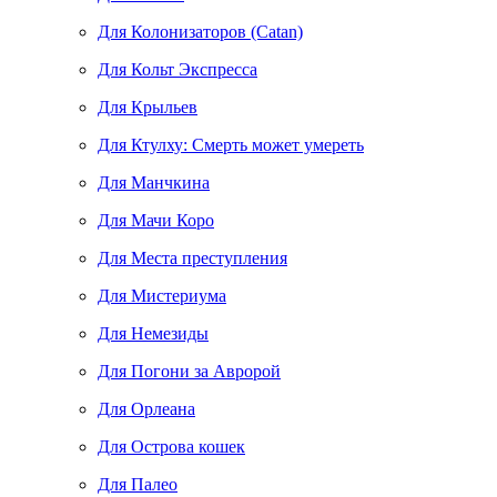
Для Колонизаторов (Catan)
Для Кольт Экспресса
Для Крыльев
Для Ктулху: Смерть может умереть
Для Манчкина
Для Мачи Коро
Для Места преступления
Для Мистериума
Для Немезиды
Для Погони за Авророй
Для Орлеана
Для Острова кошек
Для Палео