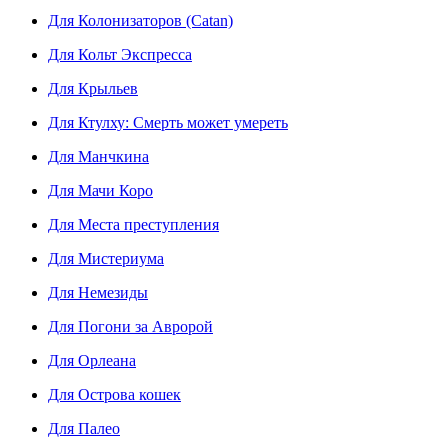
Для Колонизаторов (Catan)
Для Кольт Экспресса
Для Крыльев
Для Ктулху: Смерть может умереть
Для Манчкина
Для Мачи Коро
Для Места преступления
Для Мистериума
Для Немезиды
Для Погони за Авророй
Для Орлеана
Для Острова кошек
Для Палео