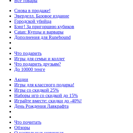
Все товары
Снова в продаже!
Эверделл. Базовое издание
Городской убийца
Бэнг! За пригоршню кубиков
Catan: Купцы и варвары
Дополнения для Runebound
Что подарить
Игры для семьи и коллег
Что подарить друзьям?
До 10000 тенге
Акции
Игры для классного подарка!
Игры со скидкой 25%
Наборы игр со скидкой до 15%
Играйте вместе: скидки до -40%!
День Рождения Лавкрафта
Что почитать
Обзоры
О настольных новинках