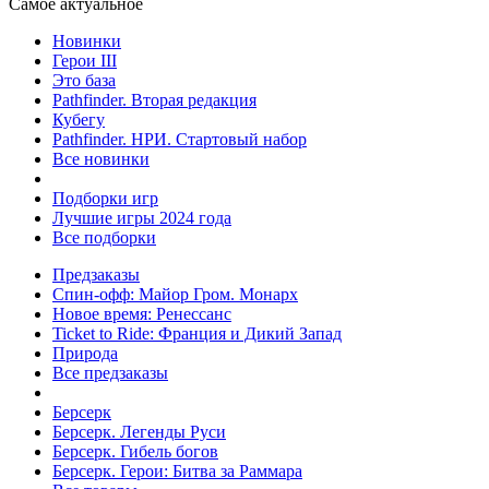
Самое актуальное
Новинки
Герои III
Это база
Pathfinder. Вторая редакция
Кубегу
Pathfinder. НРИ. Стартовый набор
Все новинки
Подборки игр
Лучшие игры 2024 года
Все подборки
Предзаказы
Спин-офф: Майор Гром. Монарх
Новое время: Ренессанс
Ticket to Ride: Франция и Дикий Запад
Природа
Все предзаказы
Берсерк
Берсерк. Легенды Руси
Берсерк. Гибель богов
Берсерк. Герои: Битва за Раммара