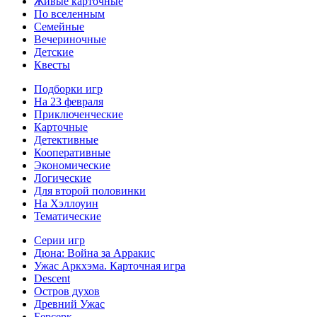
Живые карточные
По вселенным
Семейные
Вечериночные
Детские
Квесты
Подборки игр
На 23 февраля
Приключенческие
Карточные
Детективные
Кооперативные
Экономические
Логические
Для второй половинки
На Хэллоуин
Тематические
Серии игр
Дюна: Война за Арракис
Ужас Аркхэма. Карточная игра
Descent
Остров духов
Древний Ужас
Берсерк