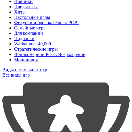
Новинки
Предзаказы
Хиты
Настольные игры
Фигурки и брелоки Funko POP!
Семейные игры
Для компании
Подборки
Warhammer 40,000
Стратегические игры
Войны Черной Розы: Возрождение
Монополия
Виды настольных игр
Все виды игр