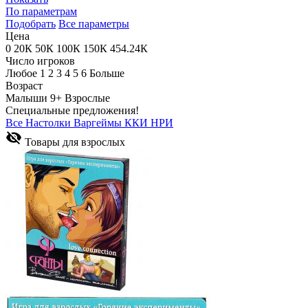
По параметрам
Подобрать
Все параметры
Цена
0
20К
50К
100К
150К
454.24К
Число игроков
Любое
1
2
3
4
5
6
Больше
Возраст
Малыши
9+
Взрослые
Специальные предложения!
Все
Настолки
Варгеймы
ККИ
НРИ
Товары для взрослых